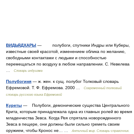
ВИДЬЯДХАРЫ
— полубоги, спутники Индры или Куберы,
известные своей красотой, изменением облика по желанию,
свободными контактами с людьми и способностью
перемещаться по воздуху в любом направлении. С. Невелева
…
Словарь индуизма
Полубогиня
— ж. жен. к сущ. полубог Толковый словарь
Ефремовой. Т. Ф. Ефремова. 2000 …
Современный толковый
словарь русского языка Ефремовой
Куреты
— Полубоги, демонические существа Центрального
Крита, которым принадлежала одна из главных ролей во время
младенчества Зевса. Когда Рея спрятала новорожденного
Зевса в пещере, они должны были сильно греметь своим
оружием, чтобы Кронос не… …
Античный мир. Словарь-справочник.