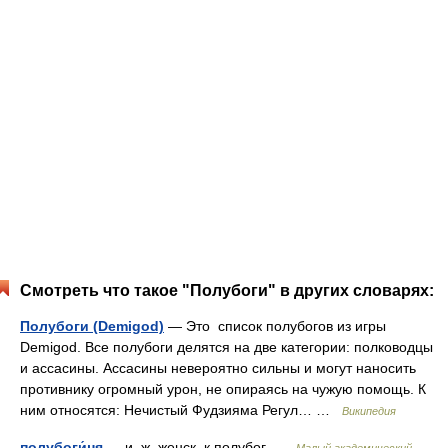
Смотреть что такое "Полубоги" в других словарях:
Полубоги (Demigod)
— Это список полубогов из игры
Demigod. Все полубоги делятся на две категории: полководцы
и ассасины. Ассасины невероятно сильны и могут наносить
противнику огромный урон, не опираясь на чужую помощь. К
ним относятся: Нечистый Фудзияма Регул… …
Википедия
полубоги́ня
— и, ж. женск. к полубог …