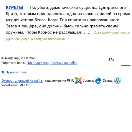
КУРЕТЫ
— Полубоги, демонические существа Центрального
Крита, которым принадлежала одна из главных ролей во время
младенчества Зевса. Когда Рея спрятала новорожденного
Зевса в пещере, они должны были сильно греметь своим
оружием, чтобы Кронос не расслышал… …
Cловарь-справочник по
Древней Греции и Риму, по мифологии
© Академик, 2000-2026
18+
Обратная связь:
Техподдержка
,
Реклама на сайте
👣 Путешествия
Экспорт словарей на сайты
, сделанные на PHP,
Joomla,
Drupal,
WordPress, MODx.