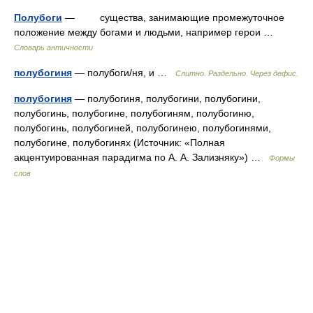
Полубоги
— существа, занимающие промежуточное
положение между богами и людьми, например герои …
Словарь античности
полубогиня
— полубоги/ня, и …
Слитно. Раздельно. Через дефис.
полубогиня
— полубогиня, полубогини, полубогини,
полубогинь, полубогине, полубогиням, полубогиню,
полубогинь, полубогиней, полубогинею, полубогинями,
полубогине, полубогинях (Источник: «Полная
акцентуированная парадигма по А. А. Зализняку») …
Формы
слов